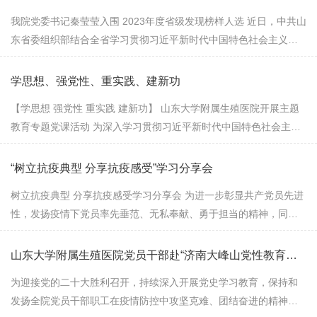
我院党委书记秦莹莹入围 2023年度省级发现榜样人选 近日，中共山
东省委组织部结合全省学习贯彻习近平新时代中国特色社会主义思
想主题教育，自下而上有序开展2023年度省级发现榜样活动，经过
逐级审核把关、综合比选、公开公...
学思想、强党性、重实践、建新功
【学思想 强党性 重实践 建新功】 山东大学附属生殖医院开展主题
教育专题党课活动 为深入学习贯彻习近平新时代中国特色社会主义
思想，推动主题教育走深走实，7月26日下午，医院党委在320会议
室开展了学思想、强党性、重实...
“树立抗疫典型 分享抗疫感受”学习分享会
树立抗疫典型 分享抗疫感受学习分享会 为进一步彰显共产党员先进
性，发扬疫情下党员率先垂范、无私奉献、勇于担当的精神，同时
为了加强基层党建工作，8月9日中午，护理党支部在A320会议室举
办了树立抗疫典型 分享抗疫感受...
山东大学附属生殖医院党员干部赴“济南大峰山党性教育基地”开展主题党日活动
为迎接党的二十大胜利召开，持续深入开展党史学习教育，保持和
发扬全院党员干部职工在疫情防控中攻坚克难、团结奋进的精神，7