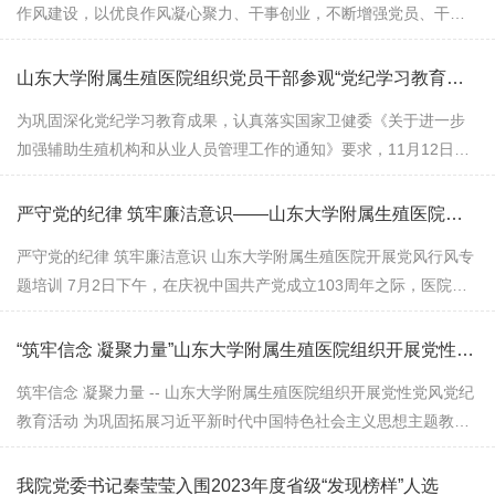
作风建设，以优良作风凝心聚力、干事创业，不断增强党员、干部
廉洁自律意识和拒腐防变能力，6月17日下午，医院党委在320会议
室开展了中央八项规定精神学习教...
山东大学附属生殖医院组织党员干部参观“党纪学习教育专题档案文献展”
为巩固深化党纪学习教育成果，认真落实国家卫健委《关于进一步
加强辅助生殖机构和从业人员管理工作的通知》要求，11月12日下
午，医院党委组织党员干部职工赴山东省档案馆参观党纪学习教育
专题档案文献展。 展览以党的纪...
严守党的纪律 筑牢廉洁意识——山东大学附属生殖医院开展党风行风专题培训
严守党的纪律 筑牢廉洁意识 山东大学附属生殖医院开展党风行风专
题培训 7月2日下午，在庆祝中国共产党成立103周年之际，医院党
委在A320会议室开展严守党的纪律 筑牢廉洁意识党风行风专题培
训。特邀山东省委党校张传武教授以...
“筑牢信念 凝聚力量”山东大学附属生殖医院组织开展党性党风党纪教育活动
筑牢信念 凝聚力量 -- 山东大学附属生殖医院组织开展党性党风党纪
教育活动 为巩固拓展习近平新时代中国特色社会主义思想主题教育
成果，贯彻落实《关于在全党开展党纪学习教育的通知》精神，加
强党员、干部党性修养，倡树...
我院党委书记秦莹莹入围2023年度省级“发现榜样”人选