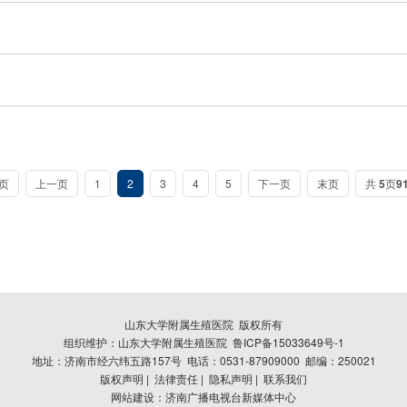
页
上一页
1
2
3
4
5
下一页
末页
共
5
页
9
山东大学附属生殖医院 版权所有
组织维护：山东大学附属生殖医院 鲁ICP备15033649号-1
地址：济南市经六纬五路157号 电话：0531-87909000 邮编：250021
版权声明
|
法律责任
|
隐私声明
|
联系我们
网站建设：济南广播电视台新媒体中心